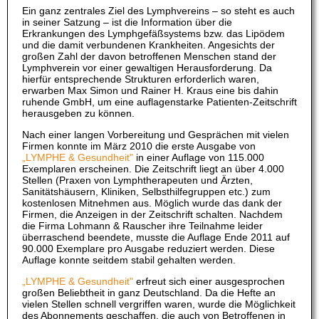
Ein ganz zentrales Ziel des Lymphvereins – so steht es auch
in seiner Satzung – ist die Information über die
Erkrankungen des Lymphgefäßsystems bzw. das Lipödem
und die damit verbundenen Krankheiten. Angesichts der
großen Zahl der davon betroffenen Menschen stand der
Lymphverein vor einer gewaltigen Herausforderung. Da
hierfür entsprechende Strukturen erforderlich waren,
erwarben Max Simon und Rainer H. Kraus eine bis dahin
ruhende GmbH, um eine auflagenstarke Patienten-Zeitschrift
herausgeben zu können.
Nach einer langen Vorbereitung und Gesprächen mit vielen
Firmen konnte im März 2010 die erste Ausgabe von
„LYMPHE & Gesundheit"
in einer Auflage von 115.000
Exemplaren erscheinen. Die Zeitschrift liegt an über 4.000
Stellen (Praxen von Lymphtherapeuten und Ärzten,
Sanitätshäusern, Kliniken, Selbsthilfegruppen etc.) zum
kostenlosen Mitnehmen aus. Möglich wurde das dank der
Firmen, die Anzeigen in der Zeitschrift schalten. Nachdem
die Firma Lohmann & Rauscher ihre Teilnahme leider
überraschend beendete, musste die Auflage Ende 2011 auf
90.000 Exemplare pro Ausgabe reduziert werden. Diese
Auflage konnte seitdem stabil gehalten werden.
„LYMPHE & Gesundheit"
erfreut sich einer ausgesprochen
großen Beliebtheit in ganz Deutschland. Da die Hefte an
vielen Stellen schnell vergriffen waren, wurde die Möglichkeit
des Abonnements geschaffen, die auch von Betroffenen in