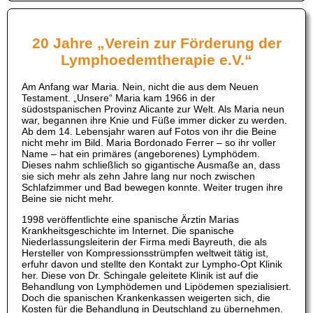
20 Jahre „Verein zur Förderung der
Lymphoedemtherapie e.V.“
Am Anfang war Maria. Nein, nicht die aus dem Neuen
Testament. „Unsere“ Maria kam 1966 in der
südostspanischen Provinz Alicante zur Welt. Als Maria neun
war, begannen ihre Knie und Füße immer dicker zu werden.
Ab dem 14. Lebensjahr waren auf Fotos von ihr die Beine
nicht mehr im Bild. Maria Bordonado Ferrer – so ihr voller
Name – hat ein primäres (angeborenes) Lymphödem.
Dieses nahm schließlich so gigantische Ausmaße an, dass
sie sich mehr als zehn Jahre lang nur noch zwischen
Schlafzimmer und Bad bewegen konnte. Weiter trugen ihre
Beine sie nicht mehr.
1998 veröffentlichte eine spanische Ärztin Marias
Krankheitsgeschichte im Internet. Die spanische
Niederlassungsleiterin der Firma medi Bayreuth, die als
Hersteller von Kompressionsstrümpfen weltweit tätig ist,
erfuhr davon und stellte den Kontakt zur Lympho-Opt Klinik
her. Diese von Dr. Schingale geleitete Klinik ist auf die
Behandlung von Lymphödemen und Lipödemen spezialisiert.
Doch die spanischen Krankenkassen weigerten sich, die
Kosten für die Behandlung in Deutschland zu übernehmen.