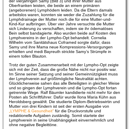
der vierjährigen Samy (Bild 3) und ihrer Mutter aus
Oberfranken leisten, die beide an einem primären
(angeborenen) Lymphödem leiden. Da die Eltern damals
arbeitslos waren, konnten sie weder die Zuzahlung für die
Lymphdrainage der Mutter noch die für eine Mutter-und-
Kind-Kur aufbringen. Über vier Jahre versuchte die Mutter
sich Linderung zu verschaffen, indem sie ihr ödematöses
Bein selbst bandagierte. Also wurden beide auf Kosten des
Lymphvereins in der Lympho-Opt behandelt. Cornelia
Wilhelm vom Sanitätshaus Coframed sorgte dafür, dass
Samy und ihre Mama neue Kompressions-Versorgungen
erhielten und medi Bayreuth strickte Samy’s Strümpfe in
einem tollen Blauton.
Trotz der guten Zusammenarbeit mit der Lympho-Opt zeigte
sich mit der Zeit, dass die große Nähe nicht nur positiv war.
Im Sinne seiner Satzung und seiner Gemeinnützigkeit muss
der Lymphverein auf größtmögliche Neutralität achten.
Glücklicherweise sahen das alle Beteiligten in gleicher Weise
und so gingen der Lymphverein und die Lympho-Opt fortan
getrennte Wege. Ralf Bäumler kandidierte nicht mehr für den
Posten als Schriftführer. Dafür wurde Ilona Maria Kühn aus
Heroldsberg gewählt. Die studierte Diplom-Betriebswirtin und
Mutter von drei Kindern ist seit der ersten Ausgabe von
„LYMPHE & Gesundheit"
für die Druckvorstufe und
redaktionelle Aufgaben zuständig. Somit startete der
Lymphverein in seine Unabhängigkeit einvernehmlich und
ohne negative Begleittöne.