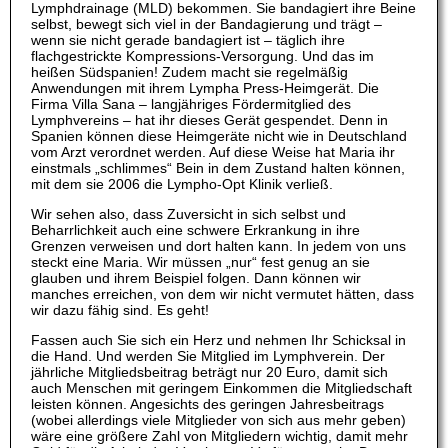
Lymphdrainage (MLD) bekommen. Sie bandagiert ihre Beine
selbst, bewegt sich viel in der Bandagierung und trägt –
wenn sie nicht gerade bandagiert ist – täglich ihre
flachgestrickte Kompressions-Versorgung. Und das im
heißen Südspanien! Zudem macht sie regelmäßig
Anwendungen mit ihrem Lympha Press-Heimgerät. Die
Firma Villa Sana – langjähriges Fördermitglied des
Lymphvereins – hat ihr dieses Gerät gespendet. Denn in
Spanien können diese Heimgeräte nicht wie in Deutschland
vom Arzt verordnet werden. Auf diese Weise hat Maria ihr
einstmals „schlimmes“ Bein in dem Zustand halten können,
mit dem sie 2006 die Lympho-Opt Klinik verließ.
Wir sehen also, dass Zuversicht in sich selbst und
Beharrlichkeit auch eine schwere Erkrankung in ihre
Grenzen verweisen und dort halten kann. In jedem von uns
steckt eine Maria. Wir müssen „nur“ fest genug an sie
glauben und ihrem Beispiel folgen. Dann können wir
manches erreichen, von dem wir nicht vermutet hätten, dass
wir dazu fähig sind. Es geht!
Fassen auch Sie sich ein Herz und nehmen Ihr Schicksal in
die Hand. Und werden Sie Mitglied im Lymphverein. Der
jährliche Mitgliedsbeitrag beträgt nur 20 Euro, damit sich
auch Menschen mit geringem Einkommen die Mitgliedschaft
leisten können. Angesichts des geringen Jahresbeitrags
(wobei allerdings viele Mitglieder von sich aus mehr geben)
wäre eine größere Zahl von Mitgliedern wichtig, damit mehr