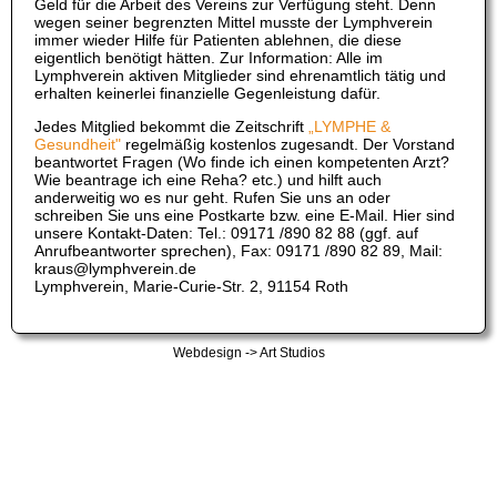
Geld für die Arbeit des Vereins zur Verfügung steht. Denn
wegen seiner begrenzten Mittel musste der Lymphverein
immer wieder Hilfe für Patienten ablehnen, die diese
eigentlich benötigt hätten. Zur Information: Alle im
Lymphverein aktiven Mitglieder sind ehrenamtlich tätig und
erhalten keinerlei finanzielle Gegenleistung dafür.
Jedes Mitglied bekommt die Zeitschrift
„LYMPHE &
Gesundheit"
regelmäßig kostenlos zugesandt. Der Vorstand
beantwortet Fragen (Wo finde ich einen kompetenten Arzt?
Wie beantrage ich eine Reha? etc.) und hilft auch
anderweitig wo es nur geht. Rufen Sie uns an oder
schreiben Sie uns eine Postkarte bzw. eine E-Mail. Hier sind
unsere Kontakt-Daten: Tel.: 09171 /890 82 88 (ggf. auf
Anrufbeantworter sprechen), Fax: 09171 /890 82 89, Mail:
kraus@lymphverein.de
Lymphverein, Marie-Curie-Str. 2, 91154 Roth
Webdesign -> Art Studios