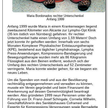
Maria Bordonados rechter Unterschenkel
Anfang 1999
Anfang 1999 wurde Maria in einem Krankenwagen liegend
zweitausend Kilometer von Alicante zur Lympho-Opt Klinik
(35 km östlich von Nürnberg) gefahren. Ihr rechter
Unterschenkel hatte einen Umfang von 1,59 Metern! Doch
jetzt konnte ihr geholfen werden: Innerhalb von sechs
Monaten Komplexer Physikalischer Entstauungstherapie
(KPE), bestehend aus täglicher Lymphdrainage, Lympha
Press-Anwendungen, Kompressions-Bandagierung und
Bewegungstherapie wurden mehr als 86 Kilogramm
Flüssigkeit aus den Beinen entfernt, wodurch sich der
Umfang des rechten Unterschenkels auf 52 Zentimeter
verringerte. Maria konnte wieder gehen; für sie begann ein
neues Leben.
Um die Spenden von medi und aus der Bevölkerung
rechtmäßig entgegennehmen und verwalten zu können,
musste ein Verein gegründet und beim Finanzamt die
Anerkennung auf dessen Gemeinnützigkeit beantragt
werden. Also gründeten 1999 neun Personen unter der
Führung von Dr. Franz-Josef Schingale, Cornelia Wilhelm,
Geschäftsführerin des Sanitätshauses Coframed und
Expertin für Kompressions-Versorgungen sowie Bernadette