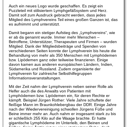
Auch ein neues Logo wurde geschaffen. Es zeigt ein
Puzzleteil mit stilisiertem Lymphgefäßsystem und Herz.
Damit soll zum Ausdruck gebracht werden, dass jedes
Mitglied des Lymphvereins Teil eines großen Ganzen ist, das
es aufnimmt und unterstützt.
Damit begann ein stetiger Aufstieg des „Lymphvereins“, wie
er ab da genannt wurde. Immer mehr Menschen –
Betroffene, Unterstützer, Therapeuten und Firmen – wurden
Mitglied. Dank der Mitgliedsbeiträge und Spenden von
verschiedenen Seiten konnte der Lymphverein bis heute die
Behandlung von mehr als 350 Menschen mit Lymphödemen
bzw. Lipödemen ganz oder teilweise finanzieren. Einige
davon kamen aus anderen europäischen Ländern, Indien,
Südamerika und Russland. Zudem organisierte der
Lymphverein für zahlreiche Selbsthilfegruppen
Informationsveranstaltungen.
Mit der Zeit nahm der Lymphverein neben seiner Rolle als
Helfer auch die des Anwalts von Patienten mit
Lymphödemen bzw. Lipödemen ein, für deren Rechte er
kämpft. Beispiel Jürgen Rother: Viele Jahre schuftete der
fleißige Mann im Braunkohlebergbau der DDR. Einige Jahre
nach der Wiedervereinigung schwollen Jürgens Füße und
Beine immer mehr an. Auch nahm er insgesamt stark zu bis
er schließlich 255 Kilo auf die Waage brachte. Er hatte
gigantische Lymphödeme im Unterleib, den Beinen und