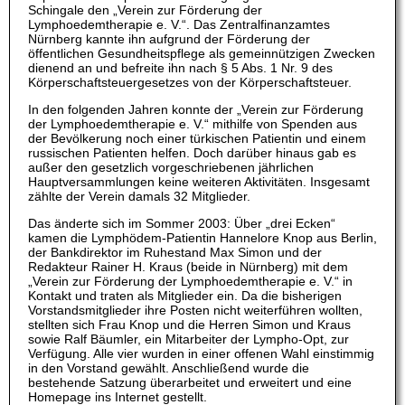
Schingale den „Verein zur Förderung der
Lymphoedemtherapie e. V.“. Das Zentralfinanzamtes
Nürnberg kannte ihn aufgrund der Förderung der
öffentlichen Gesundheitspflege als gemeinnützigen Zwecken
dienend an und befreite ihn nach § 5 Abs. 1 Nr. 9 des
Körperschaftsteuergesetzes von der Körperschaftsteuer.
In den folgenden Jahren konnte der „Verein zur Förderung
der Lymphoedemtherapie e. V.“ mithilfe von Spenden aus
der Bevölkerung noch einer türkischen Patientin und einem
russischen Patienten helfen. Doch darüber hinaus gab es
außer den gesetzlich vorgeschriebenen jährlichen
Hauptversammlungen keine weiteren Aktivitäten. Insgesamt
zählte der Verein damals 32 Mitglieder.
Das änderte sich im Sommer 2003: Über „drei Ecken“
kamen die Lymphödem-Patientin Hannelore Knop aus Berlin,
der Bankdirektor im Ruhestand Max Simon und der
Redakteur Rainer H. Kraus (beide in Nürnberg) mit dem
„Verein zur Förderung der Lymphoedemtherapie e. V.“ in
Kontakt und traten als Mitglieder ein. Da die bisherigen
Vorstandsmitglieder ihre Posten nicht weiterführen wollten,
stellten sich Frau Knop und die Herren Simon und Kraus
sowie Ralf Bäumler, ein Mitarbeiter der Lympho-Opt, zur
Verfügung. Alle vier wurden in einer offenen Wahl einstimmig
in den Vorstand gewählt. Anschließend wurde die
bestehende Satzung überarbeitet und erweitert und eine
Homepage ins Internet gestellt.