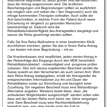
Maßnahme begründet ist, desto größer sind die Aussichten,
dass der Antrag angenommen wird. Die ärztlichen
Bescheinigungen und Begründungen sollten so ausführlich
wie möglich sein und neben der / den Diagnose(n) auch die
infrage kommenden Therapien enthalten. Auch sollte der
Arzt beschreiben, in welcher Form der Patient durch seine
Erkrankung im Vergleich zu gesunden Menschen
beeinträchtigt ist. Dadurch wird die
Rehabilitationsbedürftigkeit des Antragstellers dargelegt und
warum die Reha genehmigt werden sollten.
Falls Sie Ihre Reha-Maßnahme in einer bestimmten Klinik
durchführen möchten, geben Sie das in Ihrem Reha-Antrag
– am besten mit einer Begründung – mit an.
Die Krankenkassen sind verpflichtet, jeden vierten Antrag in
der Reihenfolge des Eingangs durch den MDK hinsichtlich
Rehabilitationsbedarf, -notwendigkeit und -prognose prüfen
zulassen. Den sich daraus ergebenden Bescheid sendet die
Kasse sowohl an den Versicherten als auch seinen Arzt. Wird
dem Reha Antrag stattgegeben, erhält der Antragsteller die
entsprechenden Informationen zur Art und Dauer der
Rehabilitation sowie zur Einrichtung und bezüglich einer
Zuzahlung. Ein negativer Bescheid muss eine Behandlungs-
Alternative angeben. Meistens lautet diese, dass „die
ambulanten Möglichkeiten ausgeschöpft“ werden sollen oder
dass seit der letzten Reha noch keine vier Jahre vergangen
sind. Dem Bescheid muss eine Rechtsmittelbelehrung
beigefügt sein, was aber häufig nicht der Fall ist.