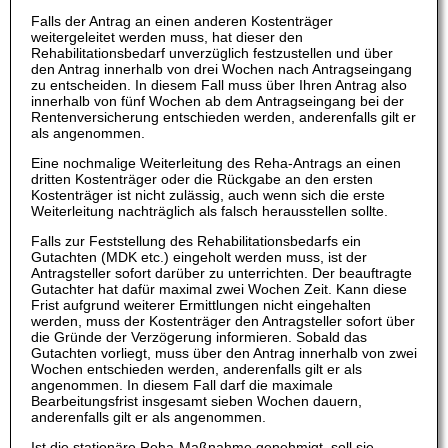
Falls der Antrag an einen anderen Kostenträger
weitergeleitet werden muss, hat dieser den
Rehabilitationsbedarf unverzüglich festzustellen und über
den Antrag innerhalb von drei Wochen nach Antragseingang
zu entscheiden. In diesem Fall muss über Ihren Antrag also
innerhalb von fünf Wochen ab dem Antragseingang bei der
Rentenversicherung entschieden werden, anderenfalls gilt er
als angenommen.
Eine nochmalige Weiterleitung des Reha-Antrags an einen
dritten Kostenträger oder die Rückgabe an den ersten
Kostenträger ist nicht zulässig, auch wenn sich die erste
Weiterleitung nachträglich als falsch herausstellen sollte.
Falls zur Feststellung des Rehabilitationsbedarfs ein
Gutachten (MDK etc.) eingeholt werden muss, ist der
Antragsteller sofort darüber zu unterrichten. Der beauftragte
Gutachter hat dafür maximal zwei Wochen Zeit. Kann diese
Frist aufgrund weiterer Ermittlungen nicht eingehalten
werden, muss der Kostenträger den Antragsteller sofort über
die Gründe der Verzögerung informieren. Sobald das
Gutachten vorliegt, muss über den Antrag innerhalb von zwei
Wochen entschieden werden, anderenfalls gilt er als
angenommen. In diesem Fall darf die maximale
Bearbeitungsfrist insgesamt sieben Wochen dauern,
anderenfalls gilt er als angenommen.
Ist die stationäre Reha-Maßnahme genehmigt, soll sie