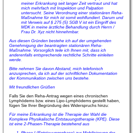
meiner Erkrankung seit langer Zeit vertraut und hat
mich mehrfach mit Inspektion und Palpation
untersucht. Seine Verordnung einer stationären Reha-
Maßnahme für mich ist somit wohlfundiert. Darum und
mit Verweis auf § 275 (5) SGB V ist ein Eingriff des
MDK in meine ärztliche Behandlung durch Herrn /
Frau Dr. Xyz nicht hinnehmbar.
Aus diesen Gründen bestehe ich auf der umgehenden
Genehmigung der beantragten stationären Reha-
Maßnahme. Vorsorglich teile ich Ihnen mit, dass ich
anderenfalls entsprechende rechtliche Schritte einleiten
werde.
Bitte nehmen Sie davon Abstand, mich telefonisch
anzusprechen, da ich auf der schriftlichen Dokumentation
der Kommunikation zwischen uns bestehe.
Mit freundlichen Grüßen
Falls Sie den Reha-Antrag wegen eines chronischen
Lymphödems bzw. eines Lipo-Lymphödems gestellt haben,
fügen Sie Ihrer Begründung des Widerspruchs hinzu:
Für meine Erkrankung ist die Therapie der Wahl die
Komplexe Physikalische Entstauungstherapie (KPE). Diese
ist eine 2-Phasen-Therapie bestehend aus
Phase I (Entstauungsphase) zur Mobilisierung der