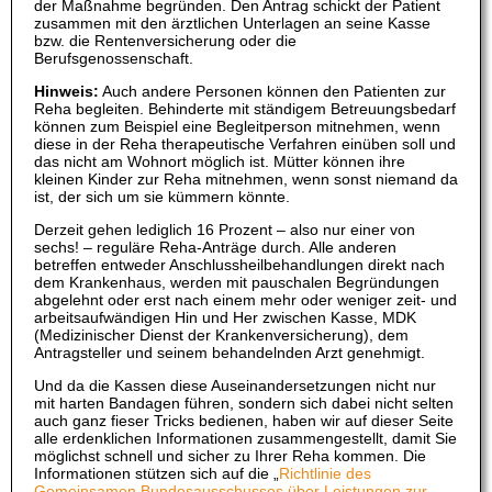
der Maßnahme begründen. Den Antrag schickt der Patient
zusammen mit den ärztlichen Unterlagen an seine Kasse
bzw. die Rentenversicherung oder die
Berufsgenossenschaft.
Hinweis:
Auch andere Personen können den Patienten zur
Reha begleiten. Behinderte mit ständigem Betreuungsbedarf
können zum Beispiel eine Begleitperson mitnehmen, wenn
diese in der Reha therapeutische Verfahren einüben soll und
das nicht am Wohnort möglich ist. Mütter können ihre
kleinen Kinder zur Reha mitnehmen, wenn sonst niemand da
ist, der sich um sie kümmern könnte.
Derzeit gehen lediglich 16 Prozent – also nur einer von
sechs! – reguläre Reha-Anträge durch. Alle anderen
betreffen entweder Anschlussheilbehandlungen direkt nach
dem Krankenhaus, werden mit pauschalen Begründungen
abgelehnt oder erst nach einem mehr oder weniger zeit- und
arbeitsaufwändigen Hin und Her zwischen Kasse, MDK
(Medizinischer Dienst der Krankenversicherung), dem
Antragsteller und seinem behandelnden Arzt genehmigt.
Und da die Kassen diese Auseinandersetzungen nicht nur
mit harten Bandagen führen, sondern sich dabei nicht selten
auch ganz fieser Tricks bedienen, haben wir auf dieser Seite
alle erdenklichen Informationen zusammengestellt, damit Sie
möglichst schnell und sicher zu Ihrer Reha kommen. Die
Informationen stützen sich auf die „
Richtlinie des
Gemeinsamen Bundesausschusses über Leistungen zur