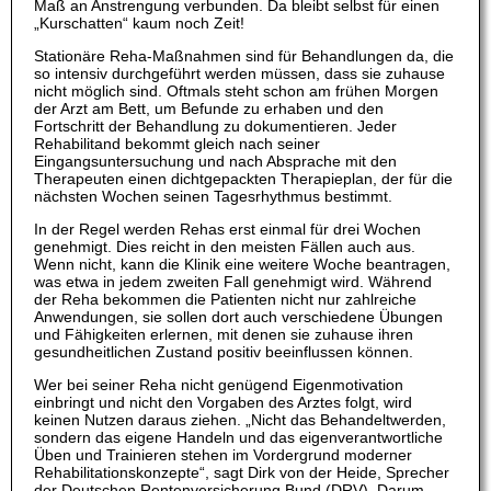
Maß an Anstrengung verbunden. Da bleibt selbst für einen
„Kurschatten“ kaum noch Zeit!
Stationäre Reha-Maßnahmen sind für Behandlungen da, die
so intensiv durchgeführt werden müssen, dass sie zuhause
nicht möglich sind. Oftmals steht schon am frühen Morgen
der Arzt am Bett, um Befunde zu erhaben und den
Fortschritt der Behandlung zu dokumentieren. Jeder
Rehabilitand bekommt gleich nach seiner
Eingangsuntersuchung und nach Absprache mit den
Therapeuten einen dichtgepackten Therapieplan, der für die
nächsten Wochen seinen Tagesrhythmus bestimmt.
In der Regel werden Rehas erst einmal für drei Wochen
genehmigt. Dies reicht in den meisten Fällen auch aus.
Wenn nicht, kann die Klinik eine weitere Woche beantragen,
was etwa in jedem zweiten Fall genehmigt wird. Während
der Reha bekommen die Patienten nicht nur zahlreiche
Anwendungen, sie sollen dort auch verschiedene Übungen
und Fähigkeiten erlernen, mit denen sie zuhause ihren
gesundheitlichen Zustand positiv beeinflussen können.
Wer bei seiner Reha nicht genügend Eigenmotivation
einbringt und nicht den Vorgaben des Arztes folgt, wird
keinen Nutzen daraus ziehen. „Nicht das Behandeltwerden,
sondern das eigene Handeln und das eigenverantwortliche
Üben und Trainieren stehen im Vordergrund moderner
Rehabilitationskonzepte“, sagt Dirk von der Heide, Sprecher
der Deutschen Rentenversicherung Bund (DRV). Darum