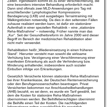
Zeiten. Irgendwann kommt es zu einer Verschlechterung, die
eine besonders intensive Behandlung erforderlich macht.
Dann sind oftmals zwei MLD-Anwendungen pro Tag mit
anschließender Lymphologischer Kompressions-
Bandagierung (LKB) und ausgiebiges Terraintraining mit
Walkingstöcken notwendig. Da dies in den seltensten Fällen
zuhause realisiert werden kann, ist dafür ein stationärer
Aufenthalt in einer speziellen Rehaklinik – eine „stationäre
Reha-Maßnahme“ – notwendig. Früher nannte man das
„Kur“. Seit der Gesundheitsreform im Jahre 2000 wird dieser
Begriff im Bereich der medizinischen Rehabilitation aber
nicht mehr verwendet.
Rehabilitation heißt „Wiedereinsetzung in einen früheren
Stand“. Hierunter versteht man sowohl die wirksame
Verhütung bzw. Verzögerung einer Verschlimmerung einer
manifesten Erkrankung als auch die Verhinderung bzw.
Minderung anhaltender, insbesondere auch sozialer
Einbußen infolge von Erkrankungen.
Gesetzlich Versicherte können stationäre Reha-Maßnahmen
bei ihrer Krankenkasse, der Deutschen Rentenversicherung
oder den Berufsgenossenschaften beantragen. Privat
Versicherten bekommen nur Anschlussheilbehandlungen
(AHB) bezahlt, es sei denn, es wurde ein Tarif gewählt, bei
dem die Kosten für stationäre Reha-Maßnahmen
übernommen werden. Bei Beihilfeberechtigten übernimmt
die Beihilfe einen Teil der Kosten. Die nachfolgenden
Informationen gelten ausschließlich für gesetzlich