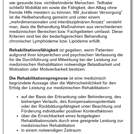
wie gesunde bzw. nichtbehinderte Menschen. Teilhabe
schließt Mobilität ein sowie die Fähigkeit, den Alltag ohne
fremde Hilfe meistern zu können. Mit „kurativer Versorgung“
ist die Heilbehandlung gemeint und unter einem
„mehrdimensionalen und interdisziplinären Ansatz“ versteht
man, dass die Behandlung Maßnahmen aus verschiedenen
medizinischen Bereichen bzw. Fachgebieten umfasst. Diese
Kriterien sind bei der bedarfsgerechten Behandlung
chronischer Lymphödeme bzw. Lipödeme erfüllt.
Rehabilitationsfähigkeit
ist gegeben, wenn Patienten
aufgrund ihrer körperlichen und psychischen Verfassung die
für die Durchführung und Mitwirkung bei der Leistung zur
medizinischen Rehabilitation notwendige Belastbarkeit und
Motivation oder Motivierbarkeit besitzen.
Die Rehabilitationsprognose
ist eine medizinisch
begründete Aussage über die Wahrscheinlichkeit für den
Erfolg der Leistung zur medizinischen Rehabilitation>
auf der Basis der Erkrankung oder Behinderung, des
bisherigen Verlaufs, des Kompensationspotentials
oder der Rückbildungsfähigkeit unter Beachtung und
Förderung individueller positiver Kontextfaktoren
über die Erreichbarkeit eines festgelegten
Rehabilitationsziels durch eine geeignete Leistung zur
medizinischen Rehabilitation
in einem notwendigen Zeitraum.