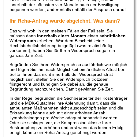
innerhalb der nächsten vier Monate nach der Bewilligung
begonnen werden, anderenfalls entfällt der Anspruch darauf.
Ihr Reha-Antrag wurde abgelehnt. Was dann?
Das wird wohl in den meisten Fällen der Fall sein. Sie
müssen dann
innerhalb eines Monats
einen
schriftlichen
Widerspruch
erheben. War dem Bescheid keine
Rechtsbehelfsbelehrung beigefügt (was relativ häufig
vorkommt), haben Sie für Ihren Widerspruch sogar ein
ganzes Jahr Zeit.
Begründen Sie Ihren Widerspruch so ausführlich wie möglich
und fügen Sie ihm nach Möglichkeit ein ärztliches Attest bei.
Sollte Ihnen das nicht innerhalb der Widerspruchsfrist
möglich sein, stellen Sie den Widerspruch trotzdem
fristgerecht und kündigen Sie dabei an, die genaue
Begründung nachzureichen. Damit gewinnen Sie Zeit.
In der Regel begründen die Sachbearbeiter der Kostenträger
und die MDK-Gutachter ihre Ablehnung damit, dass die
ambulanten Maßnahmen nicht ausgeschöpft seien und die
Erkrankung könne auch mit einer erhöhten Anzahl
Lymphdrainagen pro Woche adäquat behandelt werden.
Oder sie schlagen vor, die Kompressionsklasse Ihrer
Bestrumpfung zu erhöhen und erst wenn das keinen Erfolg
bringt, könnte ein Reha-Antrag genehmigt werden.