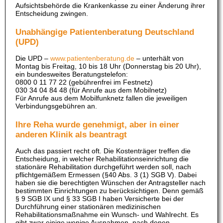
Aufsichtsbehörde die Krankenkasse zu einer Änderung ihrer
Entscheidung zwingen.
Unabhängige Patientenberatung Deutschland
(UPD)
Die UPD –
www.patientenberatung.de
– unterhält von
Montag bis Freitag, 10 bis 18 Uhr (Donnerstag bis 20 Uhr),
ein bundesweites Beratungstelefon:
0800 0 11 77 22 (gebührenfrei im Festnetz)
030 34 04 84 48 (für Anrufe aus dem Mobilnetz)
Für Anrufe aus dem Mobilfunknetz fallen die jeweiligen
Verbindungsgebühren an.
Ihre Reha wurde genehmigt, aber in einer
anderen Klinik als beantragt
Auch das passiert recht oft. Die Kostenträger treffen die
Entscheidung, in welcher Rehabilitationseinrichtung die
stationäre Rehabilitation durchgeführt werden soll, nach
pflichtgemäßem Ermessen (§40 Abs. 3 (1) SGB V). Dabei
haben sie die berechtigten Wünschen der Antragsteller nach
bestimmten Einrichtungen zu berücksichtigen. Denn gemäß
§ 9 SGB IX und § 33 SGB I haben Versicherte bei der
Durchführung einer stationären medizinischen
Rehabilitationsmaßnahme ein Wunsch- und Wahlrecht. Es
gibt zwar einige wenige Ausnahmen, nach denen