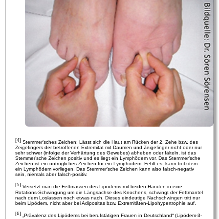
[4]
Stemmer’sches Zeichen: Lässt sich die Haut am Rücken der 2. Zehe bzw. des
Zeigefingers der betroffenen Extremität mit Daumen und Zeigefinger nicht oder nur
sehr schwer (infolge der Verhärtung des Gewebes) abheben oder fälteln, ist das
Stemmer’sche Zeichen positiv und es liegt ein Lymphödem vor. Das Stemmer’sche
Zeichen ist ein untrügliches Zeichen für ein Lymphödem. Fehlt es, kann trotzdem
ein Lymphödem vorliegen. Das Stemmer’sche Zeichen kann also falsch-negativ
sein, niemals aber falsch-positiv.
[5]
Versetzt man die Fettmassen des Lipödems mit beiden Händen in eine
Rotations-Schwingung um die Längsachse des Knochens, schwingt der Fettmantel
nach dem Loslassen noch etwas nach. Dieses eindeutige Nachschwingen tritt nur
beim Lipödem, nicht aber bei Adipositas bzw. Extremitäten-Lipohypertrophie auf.
[6]
„Prävalenz des Lipödems bei berufstätigen Frauen in Deutschland“ (Lipödem-3-