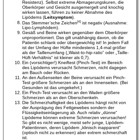
Resistenz). Selbst extreme Abmagerungskuren, die
Oberkörper und Gesicht ausgemergelt und knochig
wirken lassen, führen zu keiner Abnahme des
Lipödems (
Leitsymptom
).
[4]
Das Stemmer’sche Zeichen
ist negativ (Ausnahme:
Lipo-Lymphödem).
Gesäß und Beine wirken gegenüber dem Oberkörper
unproportioniert. Das gilt unabhängig davon, ob die
Patientin schlank oder übergewichtig ist! In jedem Fall
ist der Umfang der Hüfte mindestens 1,4-mal größer
als der Taillenumfang („Waist-to-hip-ratio“ oder „Taille-
Hüft-Verhältnis“ ist kleiner als 0,7).
Ein (vorsichtiger!) Kneiftest (Pinch-Test) im Bereich
des Lipödems verursacht Schmerzen, nicht dagegen
am Bauch oder Rücken.
An den Außenseiten der Beine verursacht ein Pinch-
Test größere Schmerzen als an den Innenseiten. (Bei
Gesunden ist das umgekehrt.)
Ein Pinch-Test verursacht an den Waden größere
Schmerzen als an den Oberschenkeln.
Die Schmerzhaftigkeit des Lipödems hängt nicht von
der Ausprägung des Fettgewebes sondern der
Flüssigkeitseinlagerung ab. Auch relativ „dünne“
Lipödeme können extreme Schmerzen verursachen!
So gibt es nicht wenige, meist sehr junge, Lipödem-
Patientinnen, deren Lipödem „klinisch inapparent“
(optisch nicht zu erkennen) aber extrem schmerzhaft
ist.