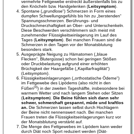
vermehrte Fettgewebe erstreckt äußerstenfalls bis zu
den Knöcheln bzw. Handgelenken (
Leitsymptom
).
Spontane („grundlose“) Schmerzen in Form eines
dumpfen Schwellungsgefühls bis hin zu „berstenden“
Spannungsschmerzen. Berührungs- und
Druckschmerzhaftigkeit an Ober- und Unterschenkeln.
Diese Beschwerden verschlimmern sich meist mit
zunehmender Flüssigkeitseinlagerung im Lauf des
Tages (
Leitsymptom
). Bei manchen Frauen sind die
Schmerzen in den Tagen vor der Monatsblutung
besonders stark.
Ausgeprägte Neigung zu Hämatomen („blaue
Flecken“, Blutergüsse) schon bei geringen Stößen
oder Druckbelastung aufgrund einer erhöhten
Brüchigkeit der Haargefäße („Kapillarfragilität“)
(Leitsymptom).
Flüssigkeitseinlagerungen („orthostatische Ödeme“)
im Fettgewebe des Lipödems (also nicht in den
[3]
Füßen
) in der zweiten Tageshälfte, insbesondere bei
warmem Wetter und nach langem Stehen oder Sitzen
(
Leitsymptom
).
Die Beine fühlen sich dann sehr
schwer, schmerzhaft gespannt, müde und kraftlos
an.
Die Schmerzen lassen selbst durch Hochlagern
der Beine nicht nennenswert nach. Bei manchen
Frauen treten die Flüssigkeitseinlagerungen kurz vor
der Monatsblutung verstärkt auf.
Die Menge des Fettgewebes im Lipödem kann weder
durch Diät noch Sport reduziert werden (Diät-