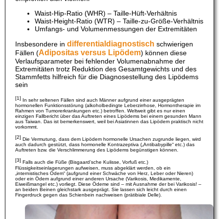
Waist-Hip-Ratio (WHR) – Taille-Hüft-Verhältnis
Waist-Height-Ratio (WTR) – Taille-zu-Größe-Verhältnis
Umfangs- und Volumenmessungen der Extremitäten
differentialdiagnostisch
Insbesondere in
schwierigen
Adipositas versus Lipödem
Fällen (
) können diese
Verlaufsparameter bei fehlender Volumenabnahme der
Extremitäten trotz Reduktion des Gesamtgewichts und des
Stammfetts hilfreich für die Diagnosestellung des Lipödems
sein
[1]
In sehr seltenen Fällen sind auch Männer aufgrund einer ausgeprägten
hormonellen Funktionsstörung (alkoholbedingte Leberzirrhose, Hormontherapie im
Rahmen von Tumorerkrankungen etc.) betroffen. Weltweit gibt es nur einen
einzigen Fallbericht über das Auftreten eines Lipödems bei einem gesunden Mann
aus Taiwan. Das ist bemerkenswert, weil bei Asiatinnen das Lipödem praktisch nicht
vorkommt.
[2]
Die Vermutung, dass dem Lipödem hormonelle Ursachen zugrunde liegen, wird
auch dadurch gestützt, dass hormonelle Kontrazeptiva („Antibabypille“ etc.) das
Auftreten bzw. die Verschlimmerung des Lipödems begünstigen können.
[3]
Falls auch die Füße (Bisgaard’sche Kulisse, Vorfuß etc.)
Flüssigkeitseinlagerungen aufweisen, muss abgeklärt werden, ob ein
„internistisches Ödem“ (aufgrund einer Schwäche von Herz, Leber oder Nieren)
oder ein Ödem aufgrund einer anderen Ursache (Varikosis, Medikamente,
Eiweißmangel etc.) vorliegt. Diese Ödeme sind – mit Ausnahme der bei Varikosis! –
an beiden Beinen gleichstark ausgeprägt. Sie lassen sich leicht durch einen
Fingerdruck gegen das Schienbein nachweisen (prätibiale Delle).