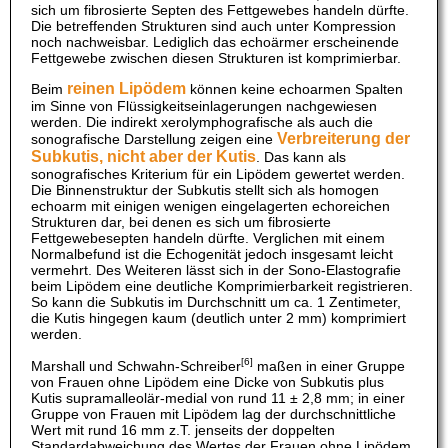
sich um fibrosierte Septen des Fettgewebes handeln dürfte.
Die betreffenden Strukturen sind auch unter Kompression
noch nachweisbar. Lediglich das echoärmer erscheinende
Fettgewebe zwischen diesen Strukturen ist komprimierbar.
reinen Lipödem
Beim
können keine echoarmen Spalten
im Sinne von Flüssigkeitseinlagerungen nachgewiesen
werden. Die indirekt xerolymphografische als auch die
Verbreiterung der
sonografische Darstellung zeigen eine
Subkutis, nicht aber der Kutis
. Das kann als
sonografisches Kriterium für ein Lipödem gewertet werden.
Die Binnenstruktur der Subkutis stellt sich als homogen
echoarm mit einigen wenigen eingelagerten echoreichen
Strukturen dar, bei denen es sich um fibrosierte
Fettgewebesepten handeln dürfte. Verglichen mit einem
Normalbefund ist die Echogenität jedoch insgesamt leicht
vermehrt. Des Weiteren lässt sich in der Sono-Elastografie
beim Lipödem eine deutliche Komprimierbarkeit registrieren.
So kann die Subkutis im Durchschnitt um ca. 1 Zentimeter,
die Kutis hingegen kaum (deutlich unter 2 mm) komprimiert
werden.
[6]
Marshall und Schwahn-Schreiber
maßen in einer Gruppe
von Frauen ohne Lipödem eine Dicke von Subkutis plus
Kutis supramalleolär-medial von rund 11 ± 2,8 mm; in einer
Gruppe von Frauen mit Lipödem lag der durchschnittliche
Wert mit rund 16 mm z.T. jenseits der doppelten
Standardabweichung des Wertes der Frauen ohne Lipödem.