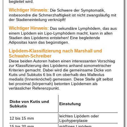
begleitet wird.
Wichtiger Hinweis:
Die Schwere der Symptomatik,
insbesondre die Schmerzhaftigkeit ist nicht zwangsläufig mit
der Stadieneinteilung verknüpft!
Wichtiger Hinweis:
Das sekundäre Lymphödem, das aus
einem Lipödem ein Lipo-Lymphödem macht, kann in allen
Stadien des Lipödems entstehen! Eine begleitende
Adipositas kann das begünstigen.
Lipödem-Klassifizierung nach Marshall und
Schwahn-Schreiber
Diese beiden Autoren haben einen interessanten Vorschlag
zur Klassifizierung des Lipödems anhand sonometrischer
Kriterien gemacht. Dabei wird die gemeinsame Dicke von
Kutis und Subkutis 6 bis 8 cm oberhalb des Malleolus
medialis (Innenknöchel) gemessen. Diese Stelle gilt selbst
bei proximal (körpernah) betonten Lipödemen als
verlässlicher Referenzpunkt.
Dicke von Kutis und
Einstufung
Subkutis
leichtes Lipödem oder
12 bis 15 mm
Lipohyperplasie
15 bis 20 mm
mäßiges Lipödem