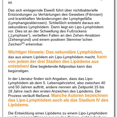
ist.
Das sich einlagernde Eiweiß führt über nichtbakterielle
Entzündungen zu Verhärtungen des Gewebes (Fibrosen)
und krankhaften Veränderungen der Lymphgefäße
(Lymphangiosklerosen). Schließlich entsteht daraus ein
sekundäres Lymphödem. Dann liegt ein Lipo-Lymphödem
vor. Dies ist an der Schwellung des Fußrückens
(„Lymphsee“), vertieften Falten an den Zehen-Ansätzen
(Zehengrund) und einem positiven Stemmer’schen
[2]
Zeichen
erkennbar.
Wichtiger Hinweis: Das sekundäre Lymphödem
,
kann
das aus einem Lipödem ein Lipo-Lymphödem macht,
von jedem der drei Stadien des Lipödems aus
entstehen!
Eine begleitende Adipositas kann das
begünstigen.
In der Literatur finden sich Angaben, dass das Lipo-
Lymphödem ab dem 5. Lebensjahrzehnt, also zwischen 40
und 50 Jahren auftritt, andere nennen als Zeitpunkt 15 bis
18 Jahre nach den ersten Anzeichen des Lipödems. Der
Manche Autoren bezeichnen
Prozess verläuft fließend.
das Lipo-Lymphödem auch als das Stadium IV des
Lipödems.
Die Entwicklung eines Lipödems zu einem Lipo-Lymphödem