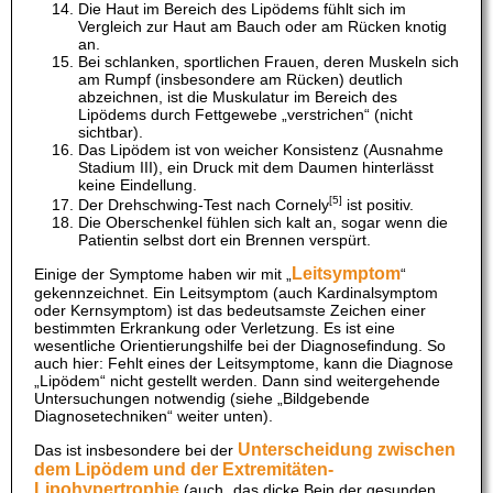
Die Haut im Bereich des Lipödems fühlt sich im
Vergleich zur Haut am Bauch oder am Rücken knotig
an.
Bei schlanken, sportlichen Frauen, deren Muskeln sich
am Rumpf (insbesondere am Rücken) deutlich
abzeichnen, ist die Muskulatur im Bereich des
Lipödems durch Fettgewebe „verstrichen“ (nicht
sichtbar).
Das Lipödem ist von weicher Konsistenz (Ausnahme
Stadium III), ein Druck mit dem Daumen hinterlässt
keine Eindellung.
[5]
Der Drehschwing-Test nach Cornely
ist positiv.
Die Oberschenkel fühlen sich kalt an, sogar wenn die
Patientin selbst dort ein Brennen verspürt.
Leitsymptom
Einige der Symptome haben wir mit „
“
gekennzeichnet. Ein Leitsymptom (auch Kardinalsymptom
oder Kernsymptom) ist das bedeutsamste Zeichen einer
bestimmten Erkrankung oder Verletzung. Es ist eine
wesentliche Orientierungshilfe bei der Diagnosefindung. So
auch hier: Fehlt eines der Leitsymptome, kann die Diagnose
„Lipödem“ nicht gestellt werden. Dann sind weitergehende
Untersuchungen notwendig (siehe „Bildgebende
Diagnosetechniken“ weiter unten).
Unterscheidung zwischen
Das ist insbesondere bei der
dem Lipödem und der Extremitäten-
Lipohypertrophie
(auch „das dicke Bein der gesunden