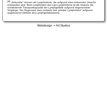
[4]
„Sekundär“ nennen wir Lymphödeme, die aufgrund einer bekannten Ursache
entstanden sind. Beim Lymphödem des Lipo-Lymphödems ist die Ursache die
schwindende Transportkapazität der Lymphgefäße aufgrund degenerativer
Vorgänge. Der Gegensatz dazu entsteht das „primäre Lymphödem“ aufgrund
angeborener Defekte des Lymphgefäßsystems.
Webdesign -> Art Studios