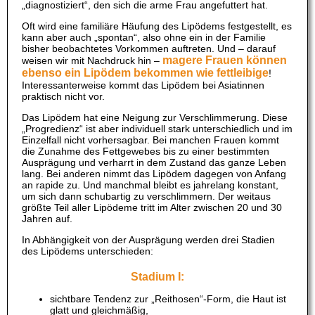
„diagnostiziert“, den sich die arme Frau angefuttert hat.
Oft wird eine familiäre Häufung des Lipödems festgestellt, es
kann aber auch „spontan“, also ohne ein in der Familie
bisher beobachtetes Vorkommen auftreten. Und – darauf
magere Frauen können
weisen wir mit Nachdruck hin –
ebenso ein Lipödem bekommen wie fettleibige
!
Interessanterweise kommt das Lipödem bei Asiatinnen
praktisch nicht vor.
Das Lipödem hat eine Neigung zur Verschlimmerung. Diese
„Progredienz“ ist aber individuell stark unterschiedlich und im
Einzelfall nicht vorhersagbar. Bei manchen Frauen kommt
die Zunahme des Fettgewebes bis zu einer bestimmten
Ausprägung und verharrt in dem Zustand das ganze Leben
lang. Bei anderen nimmt das Lipödem dagegen von Anfang
an rapide zu. Und manchmal bleibt es jahrelang konstant,
um sich dann schubartig zu verschlimmern. Der weitaus
größte Teil aller Lipödeme tritt im Alter zwischen 20 und 30
Jahren auf.
In Abhängigkeit von der Ausprägung werden drei Stadien
des Lipödems unterschieden:
Stadium I:
sichtbare Tendenz zur „Reithosen“-Form, die Haut ist
glatt und gleichmäßig,