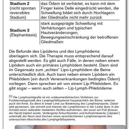
Stadium 2
das Ödem ist verhärtet, es kann mit dem
(nicht spontan
Finger keine Delle eingedrückt werden, die
reversibles
Schwellung bildet sich durch Hochlagern
Stadium)
der Gliedmaße nicht mehr zurück
stark ausgeprägte Schwellung mit
Verhärtungen und typischen
Stadium 3
Hautveränderungen,
(Elephantiasis)
Bewegungseinschränkung der betroffenen
Gliedmaßen
Die Befunde des Lipödems und des Lymphödems
überlagern sich. Die Therapie muss entsprechend darauf
abgestellt werden. Es gibt auch Fälle, in denen neben einem
Lipödem auch ein primäres Lymphödem besteht. Dann sind
im Gegensatz zum „echten“ Lipo-Lymphödem die Beine
unterschiedlich dick. Auch kann neben einem Lipödem ein
Phlebödem (ein durch Venenerkrankungen bedingtes Ödem)
vorliegen. Dann sprechen wir von einem Lip-Phlebödem. Es
gibt sogar – wenn auch selten – Lip-Lymph-Phlebödeme.
[1]
Die Lymphszintigrafie ist ein nuklearmedizinischen Verfahren zur
Funktionsdiagnostik des Lymphgefäßsystems hauptsächlich der Beine, seltener
auch der Arme. Es dient in erster Linie zur Bewertung des Lymphtransports. Dabei
wird gemessen, wie schnell und intensiv die Lymphknoten in der Leiste (bzw. in der
Achsel) einen radioaktiv markierten Stoffes aufnehmen, der zuvor am Fuß (bzw.an
der Hand) injiziert wurde. Verlängerte Ankunftszeiten und Aufnahmewerte („Uptake“)
unterhalb der Norm sind Zeichen eines verschlechterten Lymphtransports des
untersuchten Abschnitts des Lymphgefäßsystems.