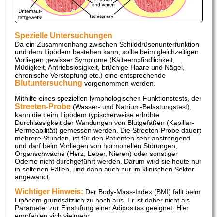
Spezielle Untersuchungen
Da ein Zusammenhang zwischen Schilddrüsenunterfunktion
und dem Lipödem bestehen kann, sollte beim gleichzeitigen
Vorliegen gewisser Symptome (Kälteempfindlichkeit,
Müdigkeit, Antriebslosigkeit, brüchige Haare und Nägel,
chronische Verstopfung etc.) eine entsprechende
Blutuntersuchung
vorgenommen werden.
Mithilfe eines speziellen lymphologischen Funktionstests, der
Streeten-Probe
(Wasser- und Natrium-Belastungstest),
kann die beim Lipödem typischerweise erhöhte
Durchlässigkeit der Wandungen von Blutgefäßen (Kapillar-
Permeabilität) gemessen werden. Die Streeten-Probe dauert
mehrere Stunden, ist für den Patienten sehr anstrengend
und darf beim Vorliegen von hormonellen Störungen,
Organschwäche (Herz, Leber, Nieren) oder sonstiger
Ödeme nicht durchgeführt werden. Darum wird sie heute nur
in seltenen Fällen, und dann auch nur im klinischen Sektor
angewandt.
Wichtiger Hinweis:
Der Body-Mass-Index (BMI) fällt beim
Lipödem grundsätzlich zu hoch aus. Er ist daher nicht als
Parameter zur Einstufung einer Adipositas geeignet. Hier
empfehlen sich vielmehr