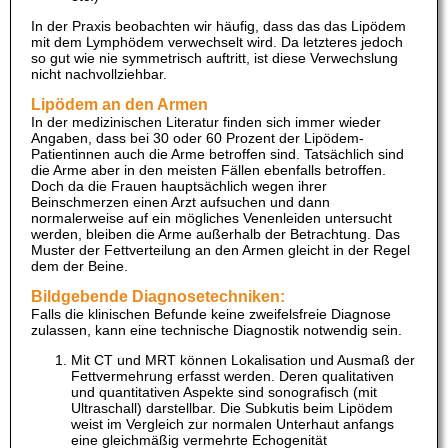
In der Praxis beobachten wir häufig, dass das das Lipödem
mit dem Lymphödem verwechselt wird. Da letzteres jedoch
so gut wie nie symmetrisch auftritt, ist diese Verwechslung
nicht nachvollziehbar.
Lipödem an den Armen
In der medizinischen Literatur finden sich immer wieder
Angaben, dass bei 30 oder 60 Prozent der Lipödem-
Patientinnen auch die Arme betroffen sind. Tatsächlich sind
die Arme aber in den meisten Fällen ebenfalls betroffen.
Doch da die Frauen hauptsächlich wegen ihrer
Beinschmerzen einen Arzt aufsuchen und dann
normalerweise auf ein mögliches Venenleiden untersucht
werden, bleiben die Arme außerhalb der Betrachtung. Das
Muster der Fettverteilung an den Armen gleicht in der Regel
dem der Beine.
Bildgebende Diagnosetechniken:
Falls die klinischen Befunde keine zweifelsfreie Diagnose
zulassen, kann eine technische Diagnostik notwendig sein.
Mit CT und MRT können Lokalisation und Ausmaß der
Fettvermehrung erfasst werden. Deren qualitativen
und quantitativen Aspekte sind sonografisch (mit
Ultraschall) darstellbar. Die Subkutis beim Lipödem
weist im Vergleich zur normalen Unterhaut anfangs
eine gleichmäßig vermehrte Echogenität