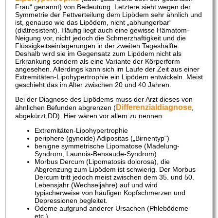
Frau“ genannt) von Bedeutung. Letztere sieht wegen der
Symmetrie der Fettverteilung dem Lipödem sehr ähnlich und
ist, genauso wie das Lipödem, nicht „abhungerbar“
(diätresistent). Häufig liegt auch eine gewisse Hämatom-
Neigung vor, nicht jedoch die Schmerzhaftigkeit und die
Flüssigkeitseinlagerungen in der zweiten Tageshälfte.
Deshalb wird sie im Gegensatz zum Lipödem nicht als
Erkrankung sondern als eine Variante der Körperform
angesehen. Allerdings kann sich im Laufe der Zeit aus einer
Extremitäten-Lipohypertrophie ein Lipödem entwickeln. Meist
geschieht das im Alter zwischen 20 und 40 Jahren.
Bei der Diagnose des Lipödems muss der Arzt dieses von
Differenzialdiagnose
ähnlichen Befunden abgrenzen (
,
abgekürzt DD). Hier wären vor allem zu nennen:
Extremitäten-Lipohypertrophie
periphere (gynoide) Adipositas („Birnentyp“)
benigne symmetrische Lipomatose (Madelung-
Syndrom, Launois-Bensaude-Syndrom)
Morbus Dercum (Lipomatosis dolorosa), die
Abgrenzung zum Lipödem ist schwierig. Der Morbus
Dercum tritt jedoch meist zwischen dem 35. und 50.
Lebensjahr (Wechseljahre) auf und wird
typischerweise von häufigen Kopfschmerzen und
Depressionen begleitet.
Ödeme aufgrund anderer Ursachen (Phlebödeme
etc.)