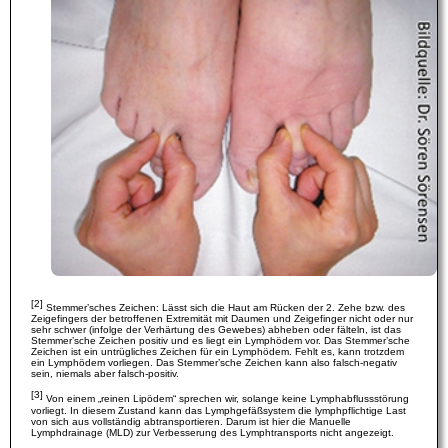
[2]
Stemmer’sches Zeichen: Lässt sich die Haut am Rücken der 2. Zehe bzw. des
Zeigefingers der betroffenen Extremität mit Daumen und Zeigefinger nicht oder nur
sehr schwer (infolge der Verhärtung des Gewebes) abheben oder fälteln, ist das
Stemmer’sche Zeichen positiv und es liegt ein Lymphödem vor. Das Stemmer’sche
Zeichen ist ein untrügliches Zeichen für ein Lymphödem. Fehlt es, kann trotzdem
ein Lymphödem vorliegen. Das Stemmer’sche Zeichen kann also falsch-negativ
sein, niemals aber falsch-positiv.
[3]
Von einem „reinen Lipödem“ sprechen wir, solange keine Lymphabflussstörung
vorliegt. In diesem Zustand kann das Lymphgefäßsystem die lymphpflichtige Last
von sich aus vollständig abtransportieren. Darum ist hier die Manuelle
Lymphdrainage (MLD) zur Verbesserung des Lymphtransports nicht angezeigt.