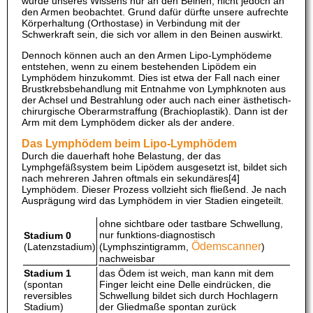
wurde unseres Wissens nur an den Beinen, nicht jedoch an
den Armen beobachtet. Grund dafür dürfte unsere aufrechte
Körperhaltung (Orthostase) in Verbindung mit der
Schwerkraft sein, die sich vor allem in den Beinen auswirkt.
Dennoch können auch an den Armen Lipo-Lymphödeme
entstehen, wenn zu einem bestehenden Lipödem ein
Lymphödem hinzukommt. Dies ist etwa der Fall nach einer
Brustkrebsbehandlung mit Entnahme von Lymphknoten aus
der Achsel und Bestrahlung oder auch nach einer ästhetisch-
chirurgische Oberarmstraffung (Brachioplastik). Dann ist der
Arm mit dem Lymphödem dicker als der andere.
Das Lymphödem beim Lipo-Lymphödem
Durch die dauerhaft hohe Belastung, der das
Lymphgefäßsystem beim Lipödem ausgesetzt ist, bildet sich
nach mehreren Jahren oftmals ein sekundäres[4]
Lymphödem. Dieser Prozess vollzieht sich fließend. Je nach
Ausprägung wird das Lymphödem in vier Stadien eingeteilt.
ohne sichtbare oder tastbare Schwellung,
nur funktions-diagnostisch
Stadium 0
Ödemscanner
(Latenzstadium)
(Lymphszintigramm,
)
nachweisbar
Stadium 1
das Ödem ist weich, man kann mit dem
(spontan
Finger leicht eine Delle eindrücken, die
reversibles
Schwellung bildet sich durch Hochlagern
Stadium)
der Gliedmaße spontan zurück